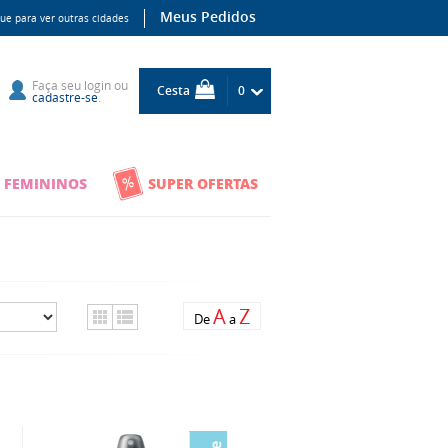
Meus Pedidos
que para ver outras cidades
Faça seu
login
ou
Cesta
0
cadastre-se
.
 FEMININOS
SUPER OFERTAS
A
Z
De
a