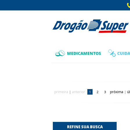
MEDICAMENTOS
CUIDA
primeira
|
anterior
próxima
|
ú
1
2
3
REFINE SUA BUSCA