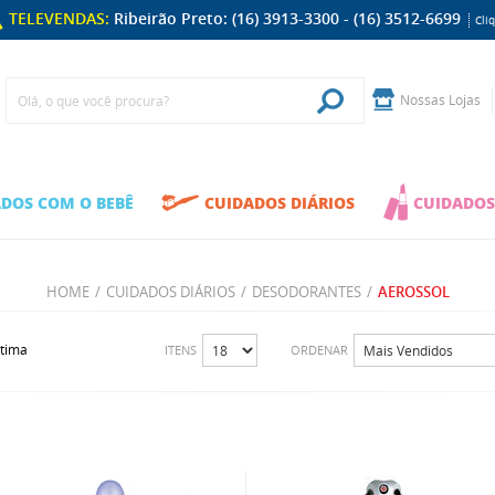
TELEVENDAS:
Ribeirão Preto: (16) 3913-3300 - (16) 3512-6699
Cli
Nossas Lojas
DOS COM O BEBÊ
CUIDADOS DIÁRIOS
CUIDADOS
HOME
/
CUIDADOS DIÁRIOS
/
DESODORANTES
/
AEROSSOL
ltima
ITENS
ORDENAR