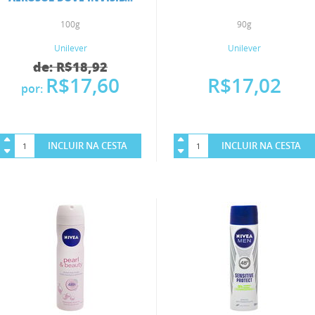
100g
90g
Unilever
Unilever
de: R$18,92
R$17,60
R$17,02
por:
INCLUIR NA CESTA
INCLUIR NA CESTA