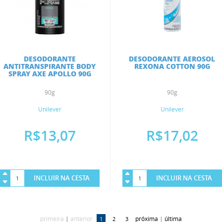
DESODORANTE
DESODORANTE AEROSOL
ANTITRANSPIRANTE BODY
REXONA COTTON 90G
SPRAY AXE APOLLO 90G
90g
90g
Unilever
Unilever
R$13,07
R$17,02
INCLUIR NA CESTA
INCLUIR NA CESTA
primeira
|
anterior
próxima
|
última
1
2
3