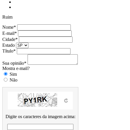
Ruim
Nome*
E-mail*
Cidade*
Estado
Título*
Sua opinião*
Mostra e-mail?
Sim
Não
Digite os caracteres da imagem acima: