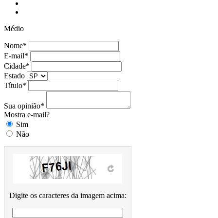
Médio
Nome*
E-mail*
Cidade*
Estado
Título*
Sua opinião*
Mostra e-mail?
Sim
Não
Digite os caracteres da imagem acima: