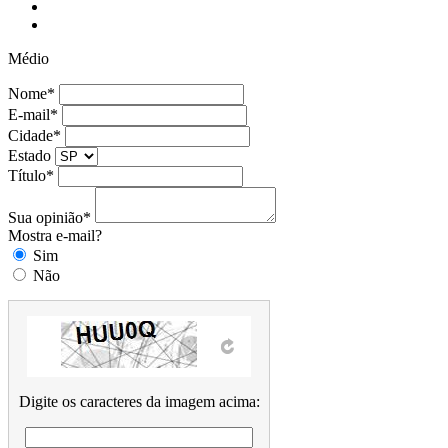
Médio
Nome*
E-mail*
Cidade*
Estado
Título*
Sua opinião*
Mostra e-mail?
Sim
Não
Digite os caracteres da imagem acima: