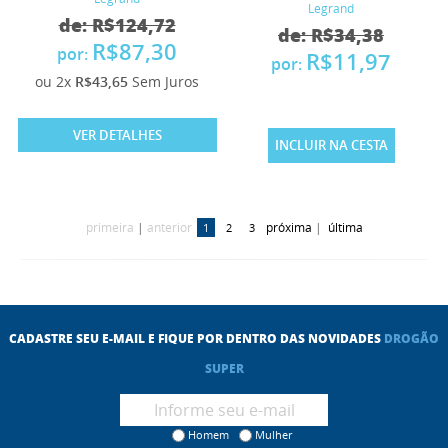
Legrand
de: R$124,72
de: R$34,38
R$87,30
por:
R$11,97
por:
ou 2x
R$43,65
Sem Juros
VER DETALHES
INCLUIR NA CESTA
primeira
|
anterior
próxima
|
última
1
2
3
CADASTRE SEU E-MAIL E FIQUE POR DENTRO DAS NOVIDADES
DROGÃO
SUPER
Homem
Mulher