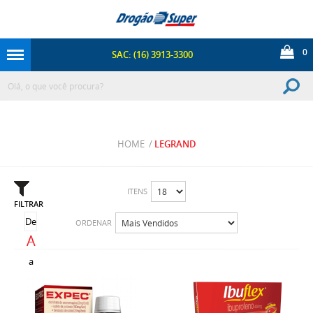
0
SAC: (16) 3913-3300
HOME
/
LEGRAND
ITENS
FILTRAR
De
ORDENAR
A
a
Z