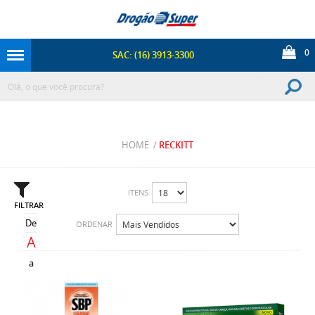
0
SAC: (16) 3913-3300
HOME
/
RECKITT
ITENS
FILTRAR
De
ORDENAR
A
a
Z