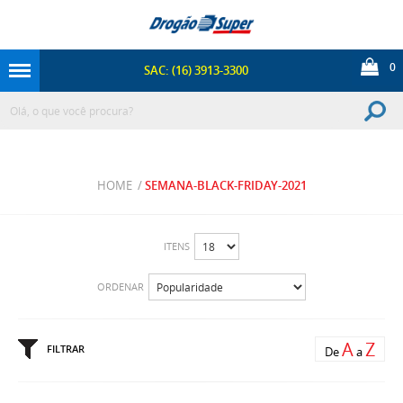
0
SAC: (16) 3913-3300
HOME
/
SEMANA-BLACK-FRIDAY-2021
ITENS
ORDENAR
A
Z
FILTRAR
De
a