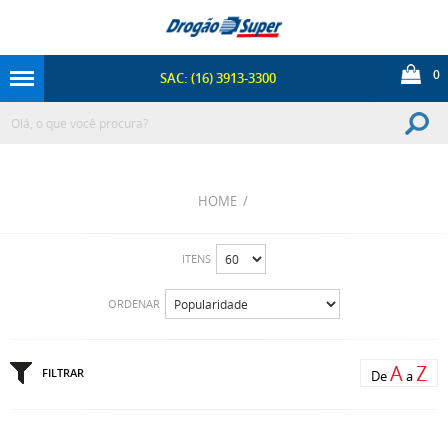
0
SAC: (16) 3913-3300
HOME
/
ITENS
ORDENAR
A
Z
FILTRAR
De
a