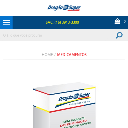
0
SAC: (16) 3913-3300
HOME
/
MEDICAMENTOS