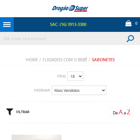
0
SAC: (16) 3913-3300
HOME
/
CUIDADOS COM O BEBÊ
/
SABONETES
ITENS
ORDENAR
A
Z
FILTRAR
De
a