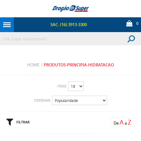
0
SAC: (16) 3913-3300
HOME
/
PRODUTOS-PRINCIPIA-HIDRATACAO
ITENS
ORDENAR
A
Z
FILTRAR
De
a