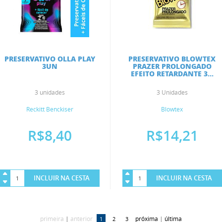
PRESERVATIVO OLLA PLAY
PRESERVATIVO BLOWTEX
3UN
PRAZER PROLONGADO
EFEITO RETARDANTE 3...
3 unidades
3 Unidades
Reckitt Benckiser
Blowtex
R$8,40
R$14,21
INCLUIR NA CESTA
INCLUIR NA CESTA
primeira
|
anterior
próxima
|
última
1
2
3