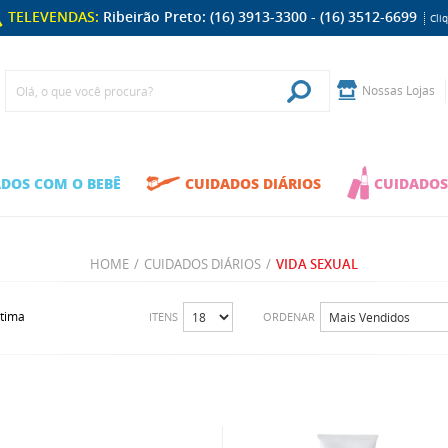
TELEVENDAS:
Ribeirão Preto: (16) 3913-3300 - (16) 3512-6699
Cli
Nossas Lojas
DOS COM O BEBÊ
CUIDADOS DIÁRIOS
CUIDADOS
HOME
/
CUIDADOS DIÁRIOS
/
VIDA SEXUAL
ltima
ITENS
ORDENAR