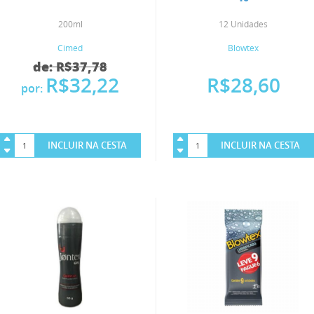
200ml
12 Unidades
Cimed
Blowtex
de: R$37,78
R$32,22
R$28,60
por:
INCLUIR NA CESTA
INCLUIR NA CESTA