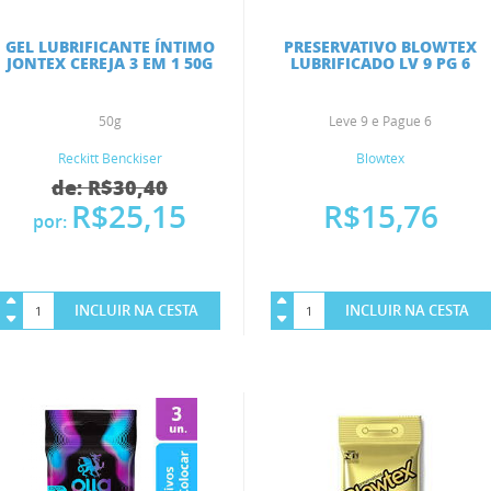
GEL LUBRIFICANTE ÍNTIMO
PRESERVATIVO BLOWTEX
JONTEX CEREJA 3 EM 1 50G
LUBRIFICADO LV 9 PG 6
50g
Leve 9 e Pague 6
Reckitt Benckiser
Blowtex
de: R$30,40
R$25,15
R$15,76
por:
INCLUIR NA CESTA
INCLUIR NA CESTA