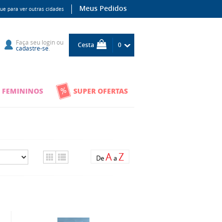
Meus Pedidos
que para ver outras cidades
Faça seu
login
ou
Cesta
0
cadastre-se
.
 FEMININOS
SUPER OFERTAS
A
Z
De
a