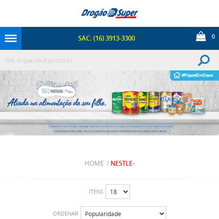
0
SAC: (16) 3913-3300
HOME
/
NESTLE-
ITENS
ORDENAR