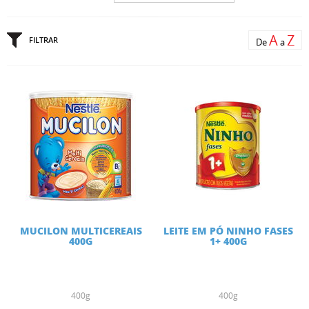
A
Z
FILTRAR
De
a
MUCILON MULTICEREAIS
LEITE EM PÓ NINHO FASES
400G
1+ 400G
400g
400g