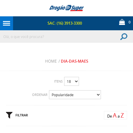
0
SAC: (16) 3913-3300
HOME
/
DIA-DAS-MAES
ITENS
ORDENAR
A
Z
FILTRAR
De
a