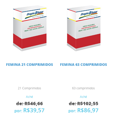
FEMINA 21 COMPRIMIDOS
FEMINA 63 COMPRIMIDOS
21 Comprimidos
63 comprimidos
Aché
Aché
de: R$46,66
de: R$102,55
R$39,57
R$86,97
por:
por: