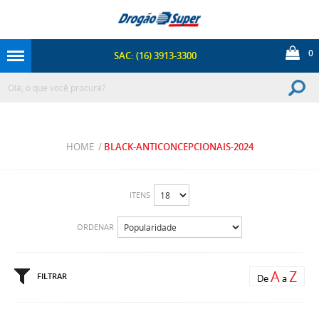
0
SAC: (16) 3913-3300
HOME
/
BLACK-ANTICONCEPCIONAIS-2024
ITENS
ORDENAR
A
Z
FILTRAR
De
a