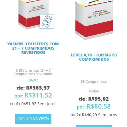
YASMIN 3 BLÍSTERES COM
21 + 7 COMPRIMIDOS
REVESTIDOS
LEVEL 0,10 + 0,02MG 63
COMPRIMIDOS
3 Blísteres com 21 + 7
Comprimidos Revestidos
Bayer
63 Comprimidos
de: R$363,37
Biolab
R$311,52
por:
de: R$95,02
ou 6x
R$51,92
Sem Juros
R$80,58
por:
ou 2x
R$40,29
Sem Juros
INCLUIR NA CESTA