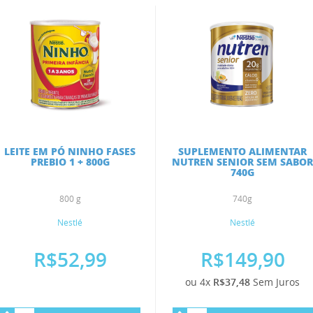
LEITE EM PÓ NINHO FASES
SUPLEMENTO ALIMENTAR
PREBIO 1 + 800G
NUTREN SENIOR SEM SABO
740G
800 g
740g
Nestlé
Nestlé
R$52,99
R$149,90
ou 4x
R$37,48
Sem Juros