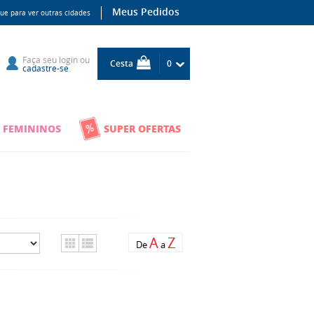
Meus Pedidos
que para ver outras cidades
Faça seu
login
ou
Cesta
0
cadastre-se
.
 FEMININOS
SUPER OFERTAS
A
Z
De
a