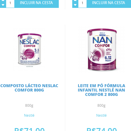
INCLUIR NA CESTA
INCLUIR NA CESTA
COMPOSTO LÁCTEO NESLAC
LEITE EM PÓ FÓRMULA
COMFOR 800G
INFANTIL NESTLÉ NAN
COMFOR 2 800G
800g
800g
Nestlé
Nestlé
R$71,00
R$74,00