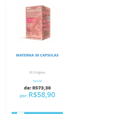
MATERNA 30 CAPSULAS
R
30 Drágeas
Nestlé
de: R$73,30
R$58,90
por: