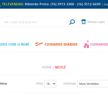
TELEVENDAS:
Ribeirão Preto: (16) 3913-3300 - (16) 3512-6699
Cli
Nossas Lojas
DOS COM O BEBÊ
CUIDADOS DIÁRIOS
CUIDADOS
HOME
/
NESTLÉ
ltima
ITENS
ORDENAR