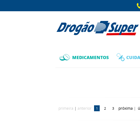
MEDICAMENTOS
CUIDA
primeira
|
anterior
próxima
|
ú
1
2
3