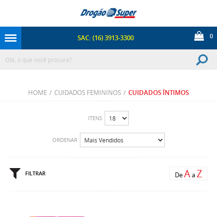
0
SAC: (16) 3913-3300
HOME
/
CUIDADOS FEMININOS
/
CUIDADOS ÍNTIMOS
ITENS
ORDENAR
A
Z
FILTRAR
De
a