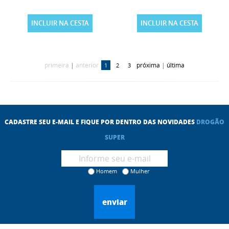
INCLUIR NA CESTA
INCLUIR NA CESTA
primeira
|
anterior
próxima
|
última
1
2
3
CADASTRE SEU E-MAIL E FIQUE POR DENTRO DAS NOVIDADES
DROGÃO
SUPER
Homem
Mulher
enviar