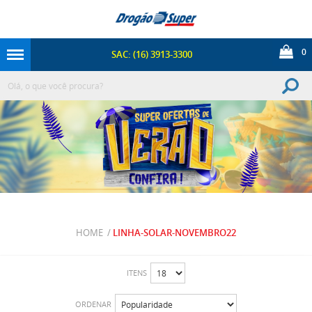
0
SAC: (16) 3913-3300
HOME
/
LINHA-SOLAR-NOVEMBRO22
ITENS
ORDENAR