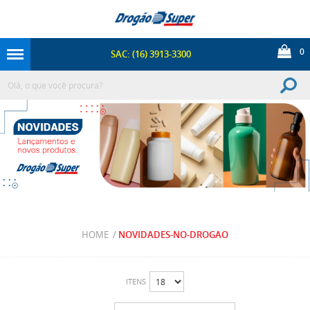
0
SAC: (16) 3913-3300
HOME
/
NOVIDADES-NO-DROGAO
ITENS