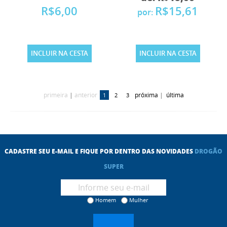
R$6,00
R$15,61
por:
INCLUIR NA CESTA
INCLUIR NA CESTA
primeira
|
anterior
próxima
|
última
1
2
3
CADASTRE SEU E-MAIL E FIQUE POR DENTRO DAS NOVIDADES
DROGÃO
SUPER
Homem
Mulher