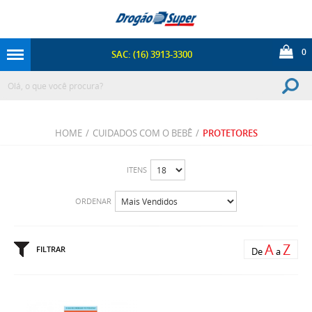
0
SAC: (16) 3913-3300
HOME
/
CUIDADOS COM O BEBÊ
/
PROTETORES
ITENS
ORDENAR
A
Z
FILTRAR
De
a