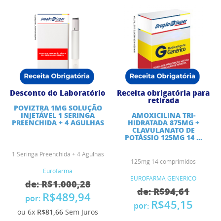
Desconto do Laboratório
Receita obrigatória para
retirada
POVIZTRA 1MG SOLUÇÃO
INJETÁVEL 1 SERINGA
AMOXICILINA TRI-
PREENCHIDA + 4 AGULHAS
HIDRATADA 875MG +
CLAVULANATO DE
POTÁSSIO 125MG 14 ...
1 Seringa Preenchida + 4 Agulhas
125mg 14 comprimidos
Eurofarma
EUROFARMA GENERICO
de: R$1.000,28
de: R$94,61
R$489,94
por:
R$45,15
por:
ou 6x
R$81,66
Sem Juros