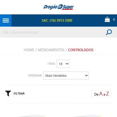
0
SAC: (16) 3913-3300
HOME
/
MEDICAMENTOS
/
CONTROLADOS
ITENS
ORDENAR
A
Z
FILTRAR
De
a