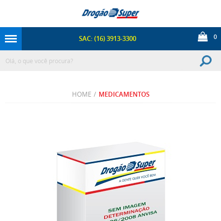
0
SAC: (16) 3913-3300
HOME
/
MEDICAMENTOS