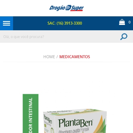
0
SAC: (16) 3913-3300
HOME
/
MEDICAMENTOS