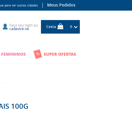
Meus Pedidos
que para ver outras cidades
Faça seu
login
ou
Cesta
0
cadastre-se
.
 FEMININOS
SUPER OFERTAS
AIS 100G