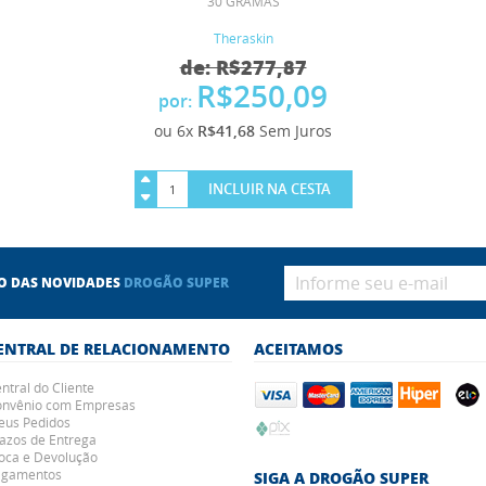
30 GRAMAS
Theraskin
de: R$277,87
R$250,09
por:
ou 6x
R$41,68
Sem Juros
INCLUIR NA CESTA
RO DAS NOVIDADES
DROGÃO SUPER
ENTRAL DE RELACIONAMENTO
ACEITAMOS
ntral do Cliente
nvênio com Empresas
us Pedidos
azos de Entrega
oca e Devolução
agamentos
SIGA A DROGÃO SUPER