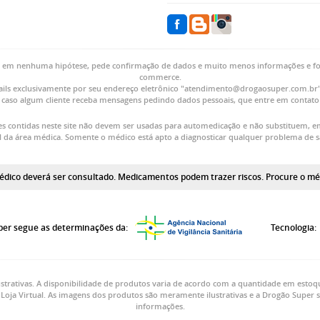
, em nenhuma hipótese, pede confirmação de dados e muito menos informações e fot
commerce.
ls exclusivamente por seu endereço eletrônico "atendimento@drogaosuper.com.br". 
 caso algum cliente receba mensagens pedindo dados pessoais, que entre em contat
s contidas neste site não devem ser usadas para automedicação e não substituem, e
al da área médica. Somente o médico está apto a diagnosticar qualquer problema de 
dico deverá ser consultado. Medicamentos podem trazer riscos. Procure o médi
er segue as determinações da:
Tecnologia:
strativas. A disponibilidade de produtos varia de acordo com a quantidade em estoq
Loja Virtual. As imagens dos produtos são meramente ilustrativas e a Drogão Super s
informações.