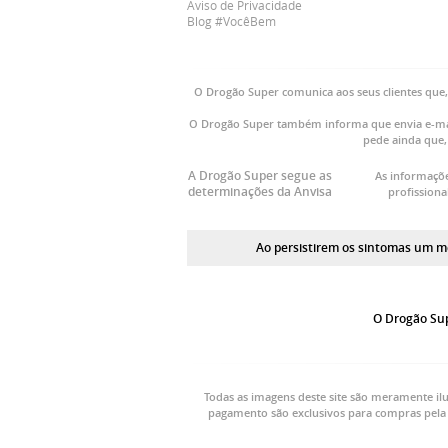
Aviso de Privacidade
Blog #VocêBem
O Drogão Super comunica aos seus clientes que
O Drogão Super também informa que envia e-mai
pede ainda que,
A Drogão Super segue as
As informaçõe
determinações da Anvisa
profission
Ao persistirem os sintomas um mé
O Drogão Sup
Todas as imagens deste site são meramente ilu
pagamento são exclusivos para compras pela 