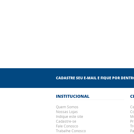
CADASTRE SEU E-MAIL E FIQUE POR DENT
INSTITUCIONAL
C
Quem Somos
Ce
Nossas Lojas
Co
Indique este site
Me
Cadastre-se
Pr
Fale Conosco
Tr
Trabalhe Conosco
P