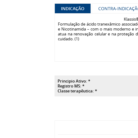
INDICAÇÃO
CONTRA-INDICAÇ
Klassis
Formulação de ácido tranexâmico associado
e Nicotinamida – com o mais moderno e i
atua na renovação celular e na proteção 
cuidado. (1)
Principio Ativo: *
Registro MS: *
Classe terapêutica: *