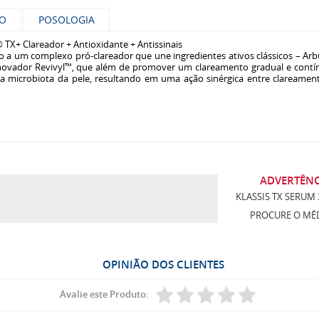
ÃO
POSOLOGIA
® TX+ Clareador + Antioxidante + Antissinais
 a um complexo pró-clareador que une ingredientes ativos clássicos – Arb
novador Revivyl™, que além de promover um clareamento gradual e contí
da microbiota da pele, resultando em uma ação sinérgica entre clareamen
ADVERTÊNC
KLASSIS TX SERUM
PROCURE O MÉD
OPINIÃO DOS CLIENTES
Avalie este Produto: