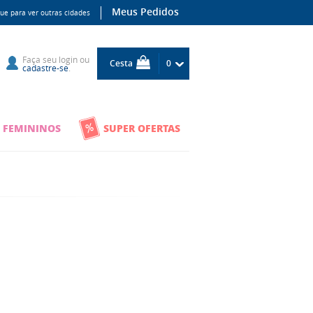
Meus Pedidos
que para ver outras cidades
Faça seu
login
ou
Cesta
0
cadastre-se
.
 FEMININOS
SUPER OFERTAS