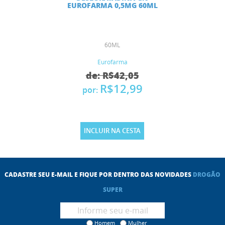
EUROFARMA 0,5MG 60ML
60ML
Eurofarma
de: R$42,05
R$12,99
por:
INCLUIR NA CESTA
CADASTRE SEU E-MAIL E FIQUE POR DENTRO DAS NOVIDADES
DROGÃO
SUPER
Homem
Mulher