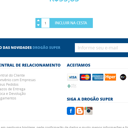
INCLUIR NA CESTA
RO DAS NOVIDADES
DROGÃO SUPER
ENTRAL DE RELACIONAMENTO
ACEITAMOS
ntral do Cliente
nvênio com Empresas
us Pedidos
azos de Entrega
oca e Devolução
agamentos
SIGA A DROGÃO SUPER
, em nenhuma hipótese, pede confirmação de dados e muito menos informações e fot