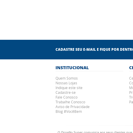
CADASTRE SEU E-MAIL E FIQUE POR DENT
INSTITUCIONAL
C
Quem Somos
Ce
Nossas Lojas
Co
Indique este site
Me
Cadastre-se
Pr
Fale Conosco
Tr
Trabalhe Conosco
P
Aviso de Privacidade
Blog #VocêBem
O Drogão Super comunica aos seus clientes que