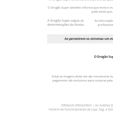
O Drogão Super também informa que envia e-mai
pede ainda que,
A Drogão Super segue as
As informaçõe
determinações da Anvisa
profission
Ao persistirem os sintomas um mé
O Drogão Sup
Todas as imagens deste site são meramente ilu
pagamento são exclusivos para compras pela 
DROGAN DROGARIAS | Av Antônio Died
Horário de Funcionamento da Loja: Seg. a Do