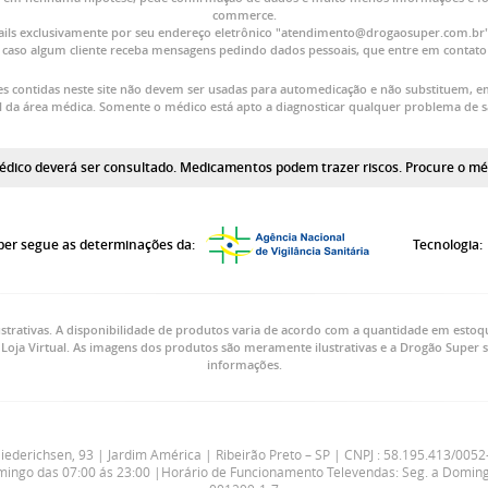
commerce.
ls exclusivamente por seu endereço eletrônico "atendimento@drogaosuper.com.br". 
 caso algum cliente receba mensagens pedindo dados pessoais, que entre em contat
s contidas neste site não devem ser usadas para automedicação e não substituem, e
al da área médica. Somente o médico está apto a diagnosticar qualquer problema de 
dico deverá ser consultado. Medicamentos podem trazer riscos. Procure o médi
er segue as determinações da:
Tecnologia:
strativas. A disponibilidade de produtos varia de acordo com a quantidade em estoq
Loja Virtual. As imagens dos produtos são meramente ilustrativas e a Drogão Super s
informações.
erichsen, 93 | Jardim América | Ribeirão Preto – SP | CNPJ : 58.195.413/0052-
mingo das 07:00 ás 23:00 |Horário de Funcionamento Televendas: Seg. a Doming