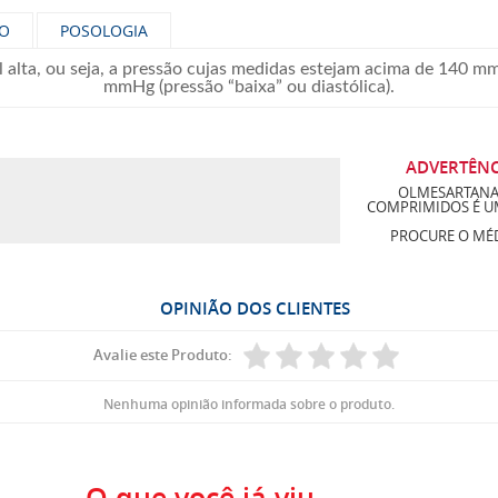
ÃO
POSOLOGIA
l alta, ou seja, a pressão cujas medidas estejam acima de 140 mmH
mmHg (pressão “baixa” ou diastólica).
ADVERTÊNC
a
OLMESARTANA
COMPRIMIDOS É U
PROCURE O MÉD
OPINIÃO DOS CLIENTES
Avalie este Produto:
Nenhuma opinião informada sobre o produto.
O que você já viu