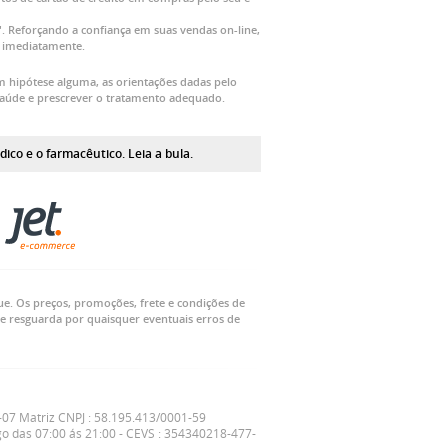
Reforçando a confiança em suas vendas on-line,
o imediatamente.
m hipótese alguma, as orientações dadas pelo
saúde e prescrever o tratamento adequado.
co e o farmacêutico. Leia a bula.
ue. Os preços, promoções, frete e condições de
e resguarda por quaisquer eventuais erros de
07 Matriz CNPJ : 58.195.413/0001-59
o das 07:00 ás 21:00 - CEVS : 354340218-477-