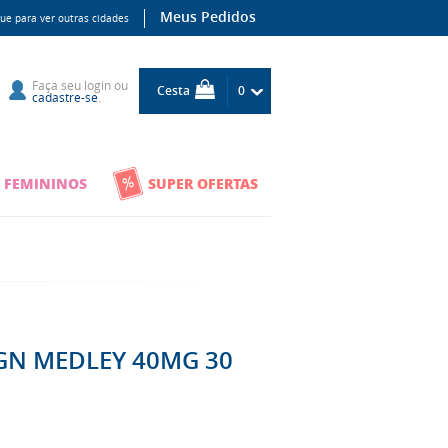
Meus Pedidos
que para ver outras cidades
Faça seu
login
ou
Cesta
0
cadastre-se
.
 FEMININOS
SUPER OFERTAS
N MEDLEY 40MG 30