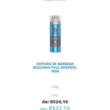
ESPUMA DE BARBEAR
BOZZANO PELE SENSÍVEL
193G
193g
Coty
de: R$24,10
R$22,16
por: