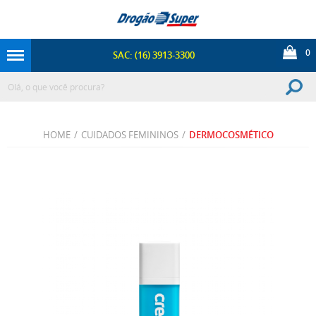
0
SAC: (16) 3913-3300
HOME
/
CUIDADOS FEMININOS
/
DERMOCOSMÉTICO