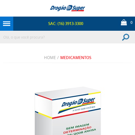
0
SAC: (16) 3913-3300
HOME
/
MEDICAMENTOS