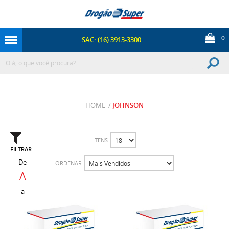
0
SAC: (16) 3913-3300
HOME
/
JOHNSON
ITENS
FILTRAR
De
ORDENAR
A
a
Z