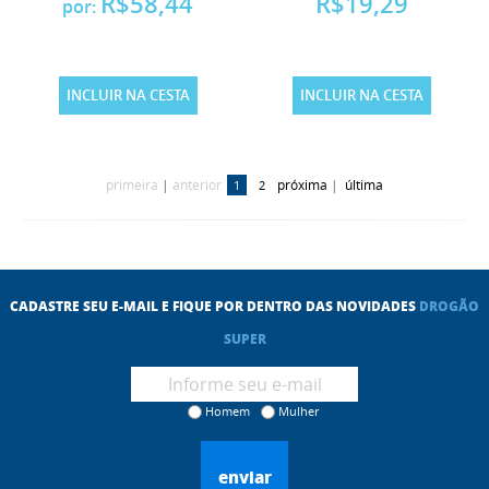
R$58,44
R$19,29
por:
INCLUIR NA CESTA
INCLUIR NA CESTA
primeira
|
anterior
próxima
|
última
1
2
CADASTRE SEU E-MAIL E FIQUE POR DENTRO DAS NOVIDADES
DROGÃO
SUPER
Homem
Mulher
enviar