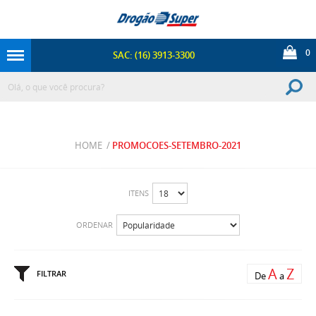
0
SAC: (16) 3913-3300
HOME
/
PROMOCOES-SETEMBRO-2021
ITENS
ORDENAR
A
Z
FILTRAR
De
a