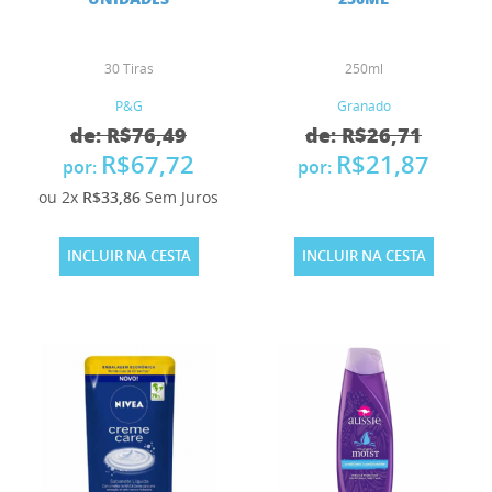
30 Tiras
250ml
P&G
Granado
de: R$76,49
de: R$26,71
R$67,72
R$21,87
por:
por:
ou 2x
R$33,86
Sem Juros
INCLUIR NA CESTA
INCLUIR NA CESTA