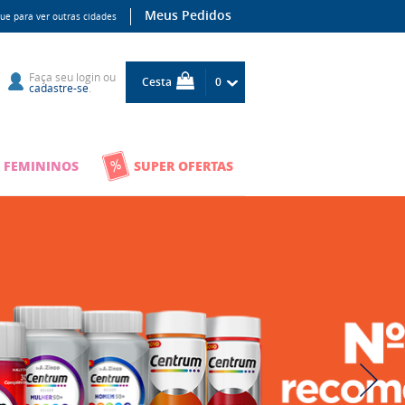
Meus Pedidos
que para ver outras cidades
Faça seu
login
ou
Cesta
0
cadastre-se
.
 FEMININOS
SUPER OFERTAS