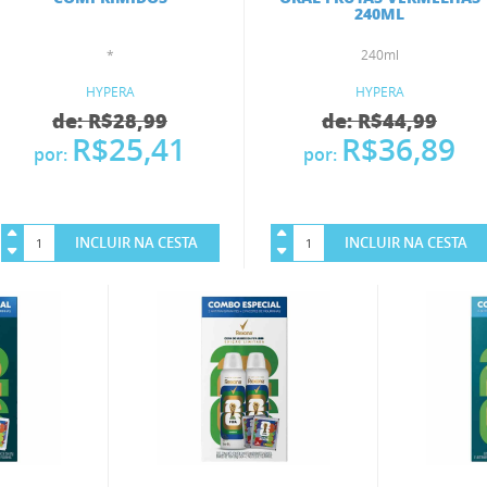
240ML
*
240ml
HYPERA
HYPERA
de: R$28,99
de: R$44,99
R$25,41
R$36,89
por:
por:
INCLUIR NA CESTA
INCLUIR NA CESTA