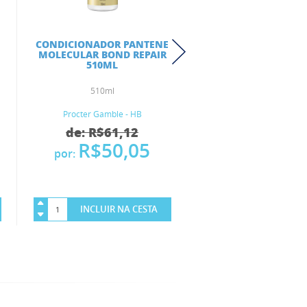
CONDICIONADOR PANTENE
MÁSCARA DE TRATA
MOLECULAR BOND REPAIR
PANTENE COLÁG
510ML
HIDRATA & RESGATA
510ml
550ML
Procter Gamble - HB
Procter Gamble - 
de: R$61,12
de: R$45,7
R$50,05
R$37,
por:
por:
INCLUIR NA CESTA
INCLUIR NA 