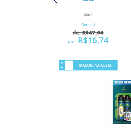
60ml
Germed
de: R$47,64
R$16,74
por:
INCLUIR NA CESTA