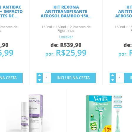
N ANTIBAC
KIT REXONA
KI
 + IMPACTO
ANTITRANSPIRANTE
ANTIT
ES DE ...
AEROSOL BAMBOO 150...
AEROSOL
Pacotes de
150ml + 150ml + 2 Pacotes de
150ml + 1
s
Figurinhas
Unilever
9,90
de: R$39,90
de:
5,99
R$25,99
por:
por:
NA CESTA
INCLUIR NA CESTA
I