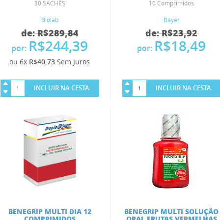
30 SACHÊS
10 Comprimidos
Biolab
Bayer
de: R$289,84
de: R$23,92
R$244,39
R$18,49
por:
por:
ou 6x
R$40,73
Sem Juros
INCLUIR NA CESTA
INCLUIR NA CESTA
BENEGRIP MULTI DIA 12
BENEGRIP MULTI SOLUÇÃO
COMPRIMIDOS
ORAL FRUTAS VERMELHAS