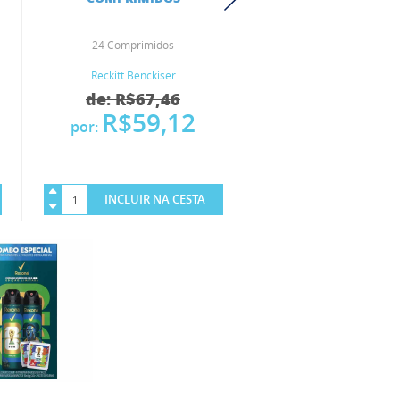
24 Comprimidos
100 ML
Reckitt Benckiser
Cimed
de: R$67,46
de: R$28,8
R$59,12
R$17,
por:
por:
INCLUIR NA CESTA
INCLUIR NA 