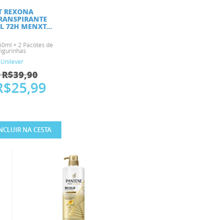
T REXONA
RANSPIRANTE
 72H MENXT...
50ml + 2 Pacotes de
Figurinhas
Unilever
 R$39,90
R$25,99
NCLUIR NA CESTA