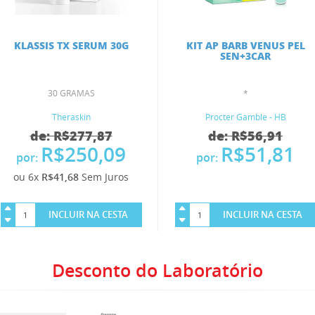
KLASSIS TX SERUM 30G
KIT AP BARB VENUS PEL
SEN+3CAR
30 GRAMAS
*
Theraskin
Procter Gamble - HB
de: R$277,87
de: R$56,91
R$250,09
R$51,81
por:
por:
ou 6x
R$41,68
Sem Juros
INCLUIR NA CESTA
INCLUIR NA CESTA
Desconto do Laboratório