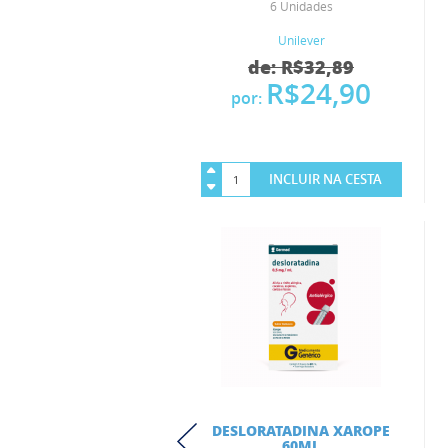
6 Unidades
Unilever
de: R$32,89
R$24,90
por:
INCLUIR NA CESTA
DESLORATADINA XAROPE
60ML