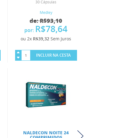
30 Cápsulas
3UN
Medley
Cimed
de: R$93,10
R$78,64
R$75,6
por:
ou 2x
R$39,32
Sem Juros
ou 2x
R$37,81
Sem 
INCLUIR NA CESTA
INCLUIR NA 
NALDECON NOITE 24
LORATAMED 1MG
COMPRIMIDOS
XAROPE COM 10