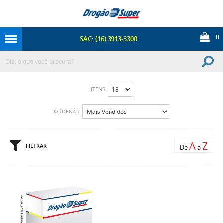
0
SAC: (16) 3913-3300
ITENS
ORDENAR
A
Z
FILTRAR
De
a