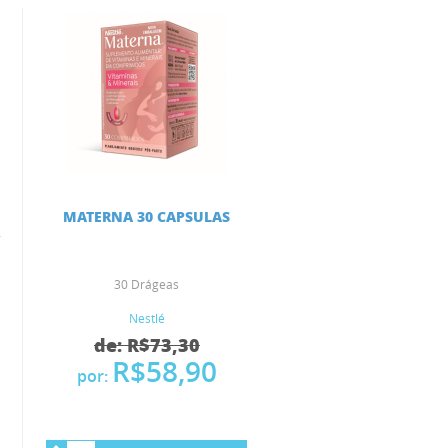
MATERNA 30 CAPSULAS
R
30 Drágeas
Nestlé
de: R$73,30
R$58,90
por: