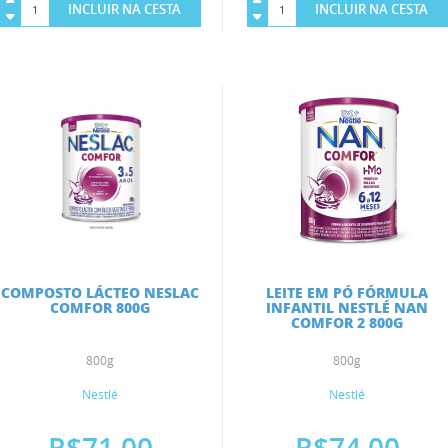
INCLUIR NA CESTA
INCLUIR NA CESTA
COMPOSTO LÁCTEO NESLAC
LEITE EM PÓ FÓRMULA
COMFOR 800G
INFANTIL NESTLÉ NAN
COMFOR 2 800G
800g
800g
Nestlé
Nestlé
R$71,00
R$74,00