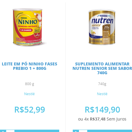
LEITE EM PÓ NINHO FASES
SUPLEMENTO ALIMENTAR
PREBIO 1 + 800G
NUTREN SENIOR SEM SABO
740G
800 g
740g
Nestlé
Nestlé
R$52,99
R$149,90
ou 4x
R$37,48
Sem Juros