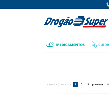
MEDICAMENTOS
CUIDA
primeira
|
anterior
próxima
|
ú
1
2
3