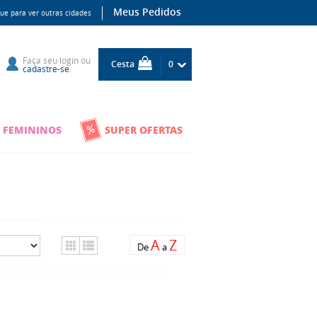
Meus Pedidos
que para ver outras cidades
Faça seu
login
ou
Cesta
0
cadastre-se
.
 FEMININOS
SUPER OFERTAS
A
Z
De
a