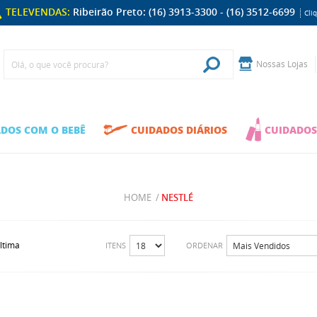
TELEVENDAS:
Ribeirão Preto: (16) 3913-3300 - (16) 3512-6699
Cli
Nossas Lojas
DOS COM O BEBÊ
CUIDADOS DIÁRIOS
CUIDADOS
HOME
/
NESTLÉ
ltima
ITENS
ORDENAR