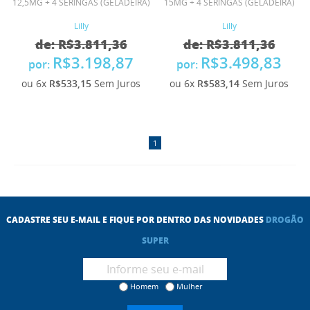
12,5MG + 4 SERINGAS (GELADEIRA)
15MG + 4 SERINGAS (GELADEIRA)
Lilly
Lilly
de: R$3.811,36
de: R$3.811,36
R$3.198,87
R$3.498,83
por:
por:
ou 6x
R$533,15
Sem Juros
ou 6x
R$583,14
Sem Juros
1
CADASTRE SEU E-MAIL E FIQUE POR DENTRO DAS NOVIDADES
DROGÃO
SUPER
Homem
Mulher