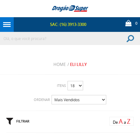
0
SAC: (16) 3913-3300
HOME
/
ELI LILLY
ITENS
ORDENAR
A
Z
FILTRAR
De
a