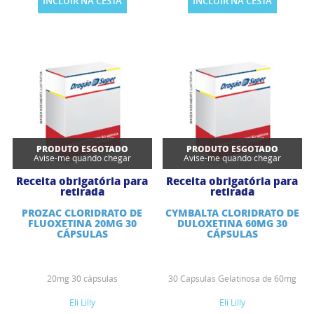
INCLUIR NA CESTA
INCLUIR NA CESTA
PRODUTO ESGOTADO
PRODUTO ESGOTADO
Avise-me quando chegar
Avise-me quando chegar
Receita obrigatória para
Receita obrigatória para
retirada
retirada
PROZAC CLORIDRATO DE
CYMBALTA CLORIDRATO DE
FLUOXETINA 20MG 30
DULOXETINA 60MG 30
CÁPSULAS
CÁPSULAS
20mg 30 cápsulas
30 Capsulas Gelatinosa de 60mg
Eli Lilly
Eli Lilly