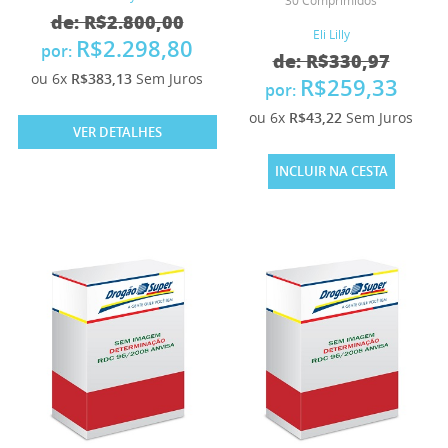
30 Comprimidos
de: R$2.800,00
Eli Lilly
R$2.298,80
por:
de: R$330,97
ou 6x
R$383,13
Sem Juros
R$259,33
por:
ou 6x
R$43,22
Sem Juros
VER DETALHES
INCLUIR NA CESTA